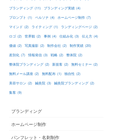
ブランディング
(11)
ブランディング実績
(4)
プロンプト
(1)
ペルソナ
(4)
ホームページ制作
(7)
マインド
(2)
ライティング
(1)
ランディングページ
(2)
ロゴ
(2)
世界観
(2)
事例
(4)
仕組み化
(3)
伝え方
(4)
価値
(2)
写真撮影
(2)
制作会社
(2)
制作実績
(20)
差別化
(7)
情報発信
(3)
戦略
(2)
整体院
(2)
整体院ブランディング
(2)
新規客
(2)
無料セミナー
(2)
無料メール講座
(2)
無料配布
(1)
独自性
(2)
美容サロン
(2)
鍼灸院
(3)
鍼灸院ブランディング
(2)
集客
(9)
ブランディング
ホームページ制作
パンフレット・名刺制作