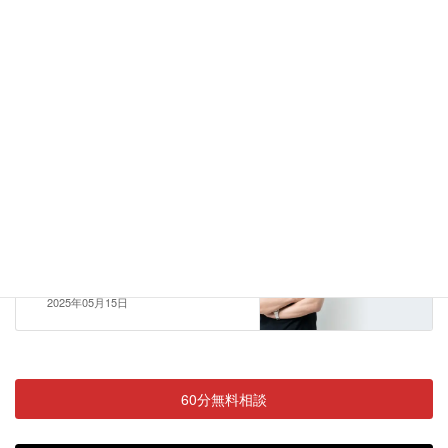
ブログ
前の記事
ブランディングは無意味だと思
っている人へ。効果が出ないの
は“伝え方”がズレているだけ
2025年04月29日
ブログ
次の記事
起業家のSNSブランディング方
法｜成功する一人起業のための
ブランディングの考え方
2025年05月15日
60分無料相談