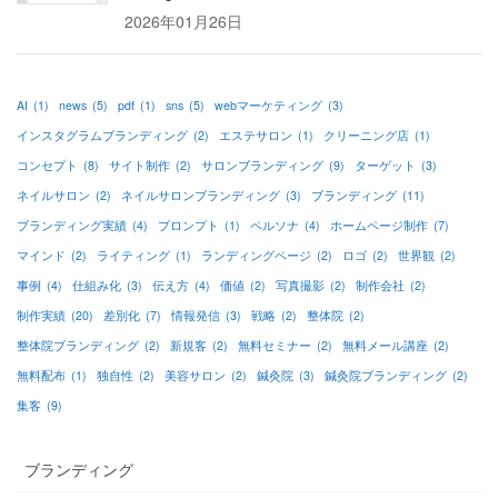
2026年01月26日
AI
(1)
news
(5)
pdf
(1)
sns
(5)
webマーケティング
(3)
インスタグラムブランディング
(2)
エステサロン
(1)
クリーニング店
(1)
コンセプト
(8)
サイト制作
(2)
サロンブランディング
(9)
ターゲット
(3)
ネイルサロン
(2)
ネイルサロンブランディング
(3)
ブランディング
(11)
ブランディング実績
(4)
プロンプト
(1)
ペルソナ
(4)
ホームページ制作
(7)
マインド
(2)
ライティング
(1)
ランディングページ
(2)
ロゴ
(2)
世界観
(2)
事例
(4)
仕組み化
(3)
伝え方
(4)
価値
(2)
写真撮影
(2)
制作会社
(2)
制作実績
(20)
差別化
(7)
情報発信
(3)
戦略
(2)
整体院
(2)
整体院ブランディング
(2)
新規客
(2)
無料セミナー
(2)
無料メール講座
(2)
無料配布
(1)
独自性
(2)
美容サロン
(2)
鍼灸院
(3)
鍼灸院ブランディング
(2)
集客
(9)
ブランディング